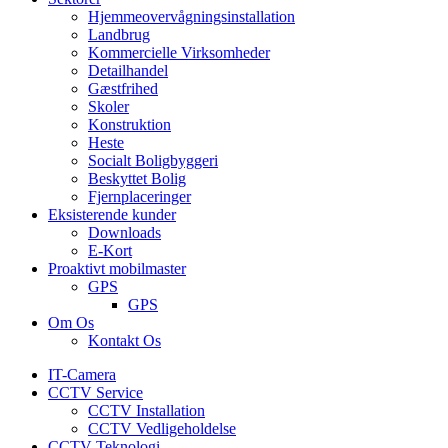
Hjemmeovervågningsinstallation
Landbrug
Kommercielle Virksomheder
Detailhandel
Gæstfrihed
Skoler
Konstruktion
Heste
Socialt Boligbyggeri
Beskyttet Bolig
Fjernplaceringer
Eksisterende kunder
Downloads
E-Kort
Proaktivt mobilmaster
GPS
GPS
Om Os
Kontakt Os
IT-Camera
CCTV Service
CCTV Installation
CCTV Vedligeholdelse
CCTV Teknologi