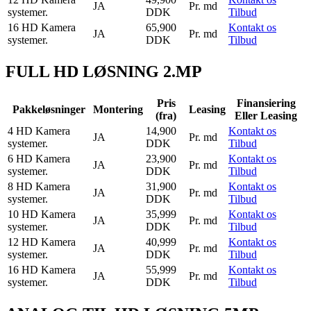
JA
Pr. md
systemer.
DDK
Tilbud
16 HD Kamera
65,900
Kontakt os
JA
Pr. md
systemer.
DDK
Tilbud
FULL HD LØSNING 2.MP
Pris
Finansiering
Pakkeløsninger
Montering
Leasing
(fra)
Eller Leasing
4 HD Kamera
14,900
Kontakt os
JA
Pr. md
systemer.
DDK
Tilbud
6 HD Kamera
23,900
Kontakt os
JA
Pr. md
systemer.
DDK
Tilbud
8 HD Kamera
31,900
Kontakt os
JA
Pr. md
systemer.
DDK
Tilbud
10 HD Kamera
35,999
Kontakt os
JA
Pr. md
systemer.
DDK
Tilbud
12 HD Kamera
40,999
Kontakt os
JA
Pr. md
systemer.
DDK
Tilbud
16 HD Kamera
55,999
Kontakt os
JA
Pr. md
systemer.
DDK
Tilbud