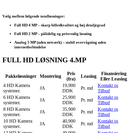
Vælg mellem følgende totalløsninger:
Full HD 4 MP
– skarp billedkvalitet og høj detaljegrad
Full HD 2 MP
– pålidelig og prisvenlig løsning
Analog 5 MP (uden netværk)
– stabil overvågning uden
internetforbindelse
FULL HD LØSNING 4.MP
Pris
Finansiering
Pakkeløsninger
Montering
Leasing
(fra)
Eller Leasing
4 HD Kamera
19,900
Kontakt os
JA
Pr. md
systemer.
DDK
Tilbud
6 HD Kamera
25,900
Kontakt os
JA
Pr. md
systemer.
DDK
Tilbud
8 HD Kamera
35,900
Kontakt os
JA
Pr. md
systemer.
DDK
Tilbud
10 HD Kamera
40,900
Kontakt os
JA
Pr. md
systemer.
DDK
Tilbud
12 HD Kamera
49,900
Kontakt os