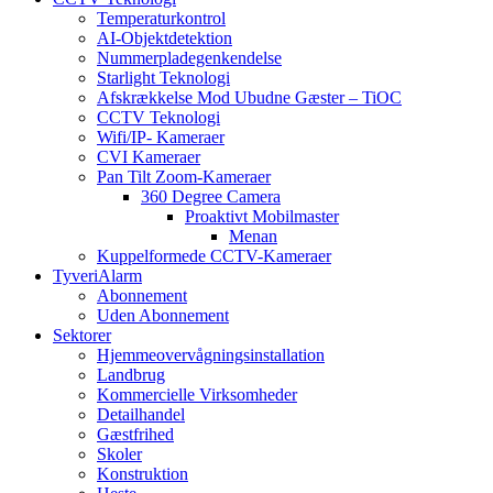
Temperaturkontrol
AI-Objektdetektion
Nummerpladegenkendelse
Starlight Teknologi
Afskrækkelse Mod Ubudne Gæster – TiOC
CCTV Teknologi
Wifi/IP- Kameraer
CVI Kameraer
Pan Tilt Zoom-Kameraer
360 Degree Camera
Proaktivt Mobilmaster
Menan
Kuppelformede CCTV-Kameraer
TyveriAlarm
Abonnement
Uden Abonnement
Sektorer
Hjemmeovervågningsinstallation
Landbrug
Kommercielle Virksomheder
Detailhandel
Gæstfrihed
Skoler
Konstruktion